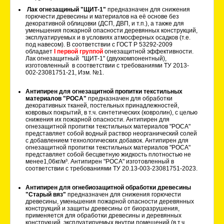
Лак огнезащиный "ЩИТ-1"
предназначен для снижения
горючести древесины и материалов на её основе без
декоративной облицовки (ДСП, ДВП, и т.п.), а также для
уменьшения пожарной опасности деревянных конструкций,
эксплуатируемых и в условиях атмосферных осадков (т.е.
под навесом). В соответствии с ГОСТ Р 53292-2009
обладает
I первой группой
огнезащитной эффективности.
Лак огнезащитный "ЩИТ-1" (двухкомпонентный),
изготовленный в соответствии с требованиями ТУ 2013-
002-23081751-21, Изм. №1.
Антипирен для огнезащитной пропитки текстильных
материалов "РОСА"
предназначен для обработки
декоративных тканей, постельных принадлежностей,
ковровых покрытий, в т.ч. синтетических (ковролин), с целью
снижения их пожарной опасности. Антипирен для
огнезащитной пропитки текстильных материалов "РОСА"
представляет собой водный раствор неорганический солей
с добавлением технологических добавок. Антипирен для
огнезащитной пропитки текстильных материалов "РОСА"
представляет собой бесцветную жидкость плотностью не
менее1,06кг/м³. Антипирен "РОСА" изготовленный в
соответствии с требованиями ТУ 20.13-003-23081751-2023.
Антипирен для огнебиозащитной обработки древесины
"Старый вяз"
предназначен для снижения горючести
древесины, уменьшения пожарной опасности деревянных
конструкций и защиты древесины от биоразрушения,
применяется для обработки древесины и деревянных
конструкций, эксплуатируемых внутри помещений (в т.ч.