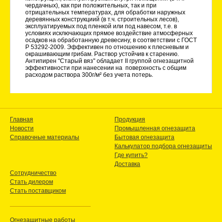
чердачных), как при положительных, так и при
отрицательных температурах, для обработки наружных
деревянных конструкциий (в т.ч. строительных лесов),
эксплуатируемых под пленкой или под навесом, т.е. в
условиях исключающих прямое воздействие атмосферных
осадков на обработанную древесину, в соответствии с ГОСТ
Р 53292-2009. Эффективен по отношению к плесневым и
окрашивающим грибам. Раствор устойчив к старению.
Антипирен "Старый вяз" обладает II группой огнезащитной
эффективности при нанесении на поверхность с общим
расходом раствора 300г/м² без учета потерь.
Главная
Продукция
Новости
Промышленная огнезащита
Справочные материалы
Бытовая огнезащита
Калькулатор подбора огнезащиты
Где купить?
Доставка
Сотрудничество
Стать дилером
Стать поставщиком
Огнезащитные работы